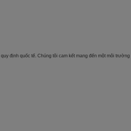
i quy định quốc tế. Chúng tôi cam kết mang đến một môi trường