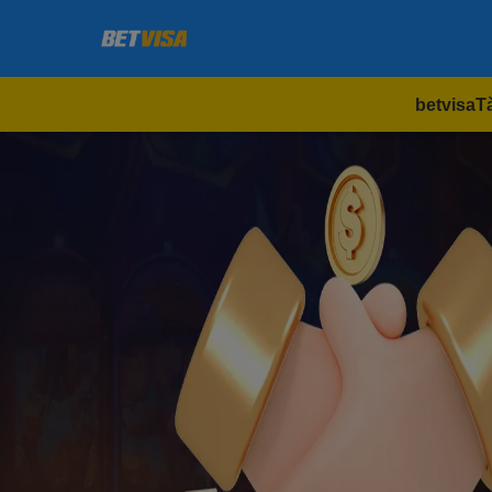
betvisa
T