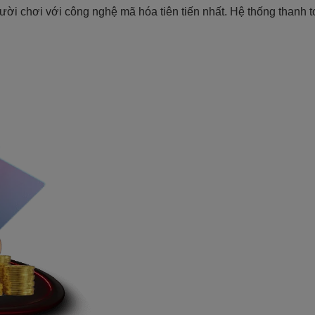
ười chơi với công nghệ mã hóa tiên tiến nhất. Hệ thống thanh to