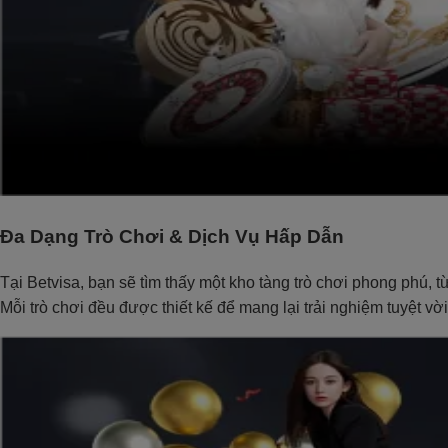
Đa Dạng Trò Chơi & Dịch Vụ Hấp Dẫn
Tại Betvisa, bạn sẽ tìm thấy một kho tàng trò chơi phong phú, 
Mỗi trò chơi đều được thiết kế để mang lại trải nghiệm tuyệt vời