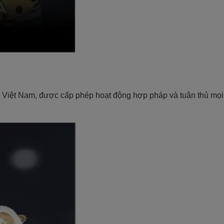
tại Việt Nam, được cấp phép hoạt động hợp pháp và tuân thủ mọ