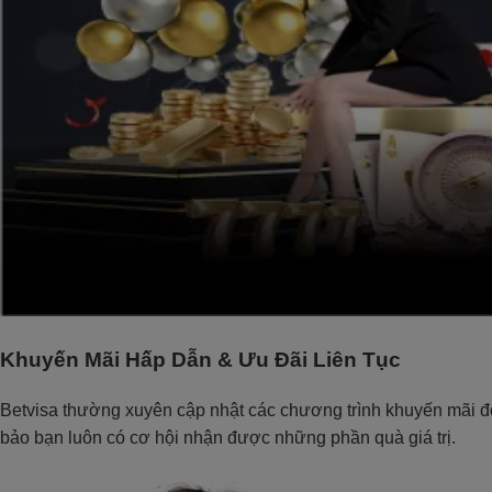
Khuyến Mãi Hấp Dẫn & Ưu Đãi Liên Tục
Betvisa thường xuyên cập nhật các chương trình khuyến mãi độ
bảo bạn luôn có cơ hội nhận được những phần quà giá trị.