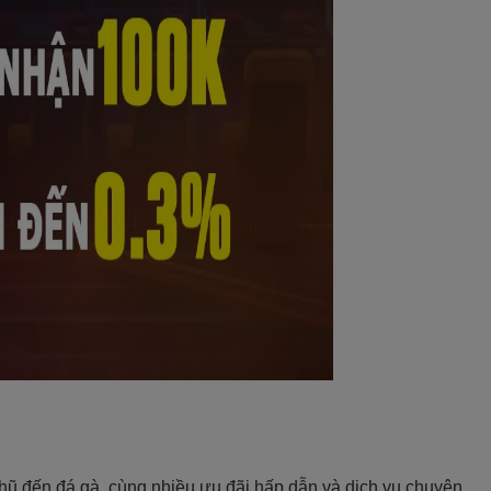
ổ hũ đến đá gà, cùng nhiều ưu đãi hấp dẫn và dịch vụ chuyên